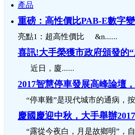
產品
重磅：高性價比PAB-E數字
亮點1：超高性價比 &n......
喜訊!大手榮獲市政府頒發的
近日，廈......
2017智慧停車發展高峰論
“停車難”是現代城市的通病，按照
慶國慶迎中秋，大手舉辦201
“露從今夜白，月是故鄉明”，自古..